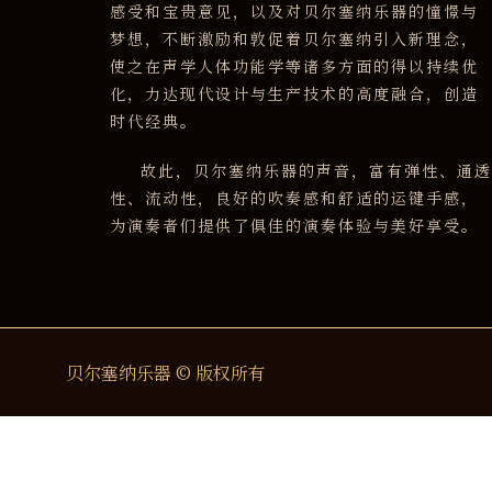
感受和宝贵意见，以及对贝尔塞纳乐器的憧憬与
梦想，不断激励和敦促着贝尔塞纳引入新理念，
使之在声学人体功能学等诸多方面的得以持续优
化，力达现代设计与生产技术的高度融合，创造
时代经典。
故此，贝尔塞纳乐器的声音，富有弹性、通
性、流动性，良好的吹奏感和舒适的运键手感，
为演奏者们提供了俱佳的演奏体验与美好享受。
贝尔塞纳乐器 © 版权所有